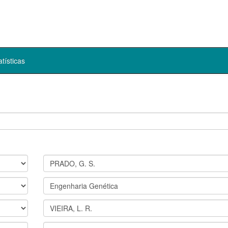
atísticas