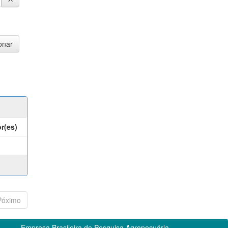
r(es)
Póximo
Empresa Brasileira de Pesquisa Agropecuária -