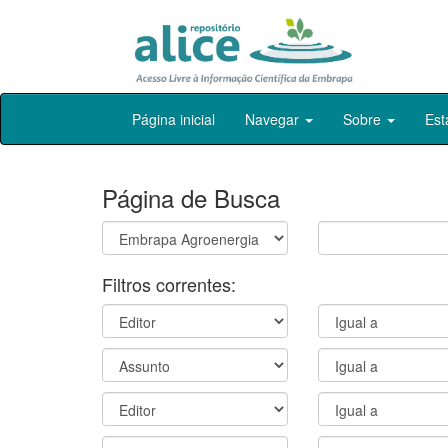
Skip
Página inicial
Navegar
Sobre
Est
navigation
Página de Busca
Filtros correntes: