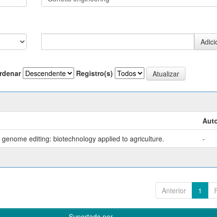
rdenar
Registro(s)
Auto
genome editing: biotechnology applied to agriculture.
-
Anterior
1
Suportado por