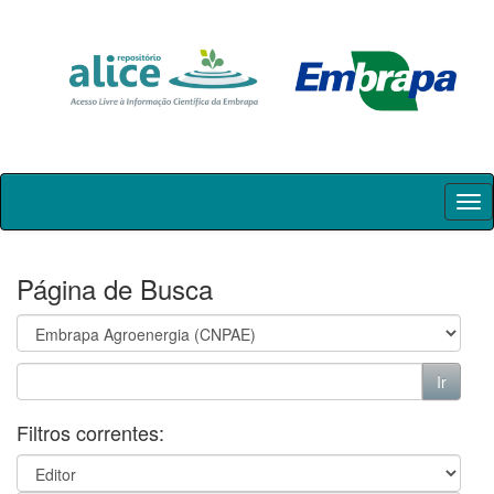
Skip
navigation
Página de Busca
Filtros correntes: