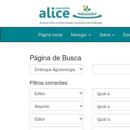
Skip
Página inicial
Navegar
Sobre
Est
navigation
Página de Busca
Filtros correntes: