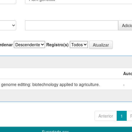
rdenar
Registro(s)
Auto
genome editing: biotechnology applied to agriculture.
-
Anterior
1
Suportado por