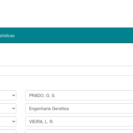
atísticas