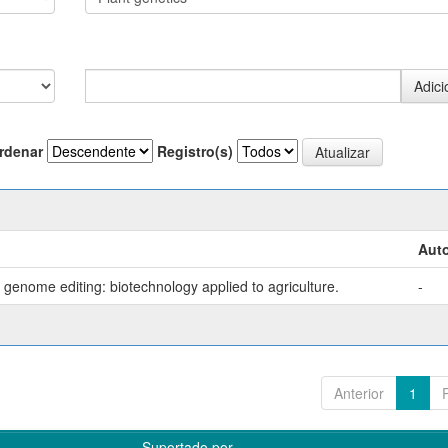
rdenar
Registro(s)
Auto
genome editing: biotechnology applied to agriculture.
-
Anterior
1
Suportado por