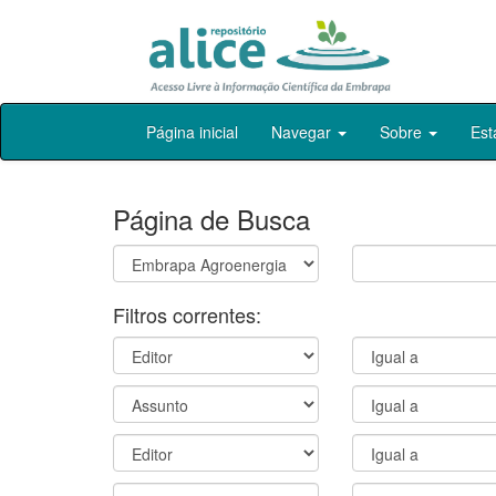
Skip
Página inicial
Navegar
Sobre
Est
navigation
Página de Busca
Filtros correntes: