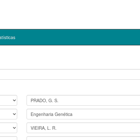
atísticas