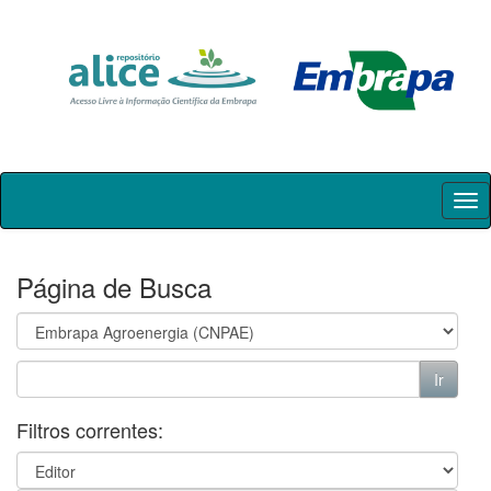
Skip
navigation
Página de Busca
Filtros correntes: