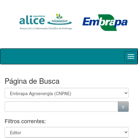
Skip
navigation
Página de Busca
Filtros correntes: