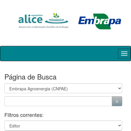
Skip
navigation
Página de Busca
Filtros correntes: