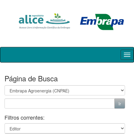
Skip
navigation
Página de Busca
Filtros correntes: