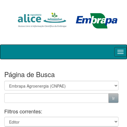
Skip
navigation
Página de Busca
Filtros correntes: