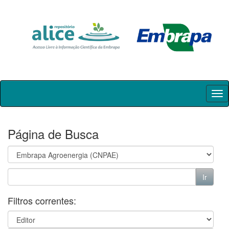
Skip
navigation
Página de Busca
Filtros correntes: