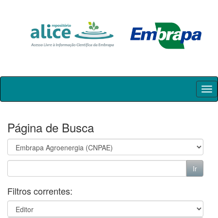
Skip
navigation
Página de Busca
Filtros correntes: