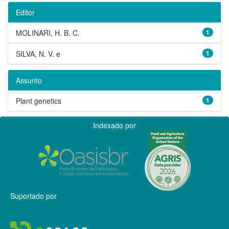
Editor
MOLINARI, H. B. C.
1
SILVA, N. V. e
1
Assunto
Plant genetics
1
Indexado por
Suportado por