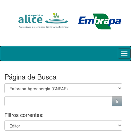
Skip
navigation
Página de Busca
Filtros correntes: