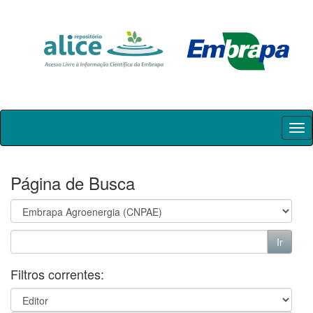
Skip
navigation
Página de Busca
Filtros correntes: