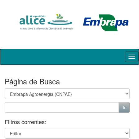
Skip
navigation
Página de Busca
Filtros correntes: