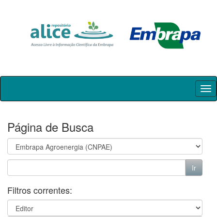
Skip
navigation
Página de Busca
Filtros correntes: