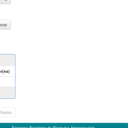
r(es)
Póximo
Empresa Brasileira de Pesquisa Agropecuária -