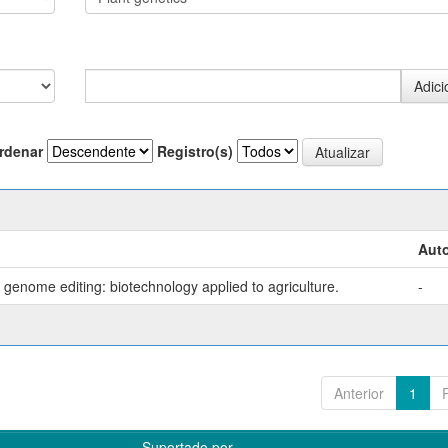
rdenar
Registro(s)
Auto
genome editing: biotechnology applied to agriculture.
-
Anterior
1
Suportado por