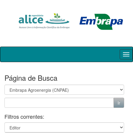
Skip
navigation
Página de Busca
Filtros correntes: