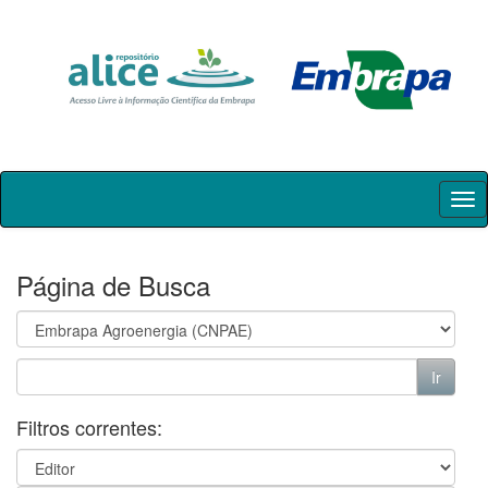
Skip
navigation
Página de Busca
Filtros correntes: