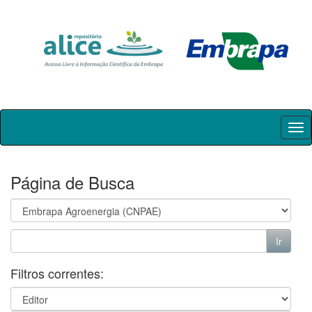
Skip
navigation
Página de Busca
Filtros correntes: