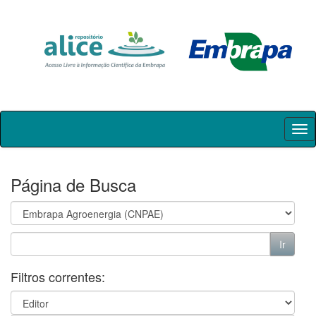
Skip
navigation
Página de Busca
Filtros correntes: