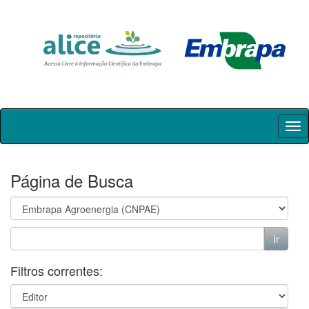
Skip
navigation
Página de Busca
Filtros correntes: