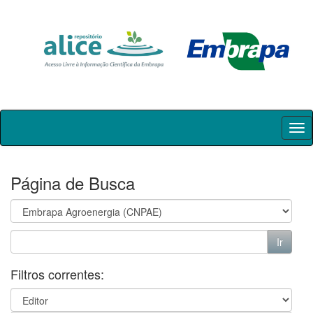
Skip
navigation
Página de Busca
Filtros correntes: