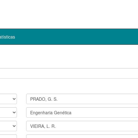
atísticas