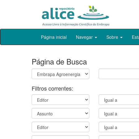
Skip
Página inicial
Navegar
Sobre
Est
navigation
Página de Busca
Filtros correntes: