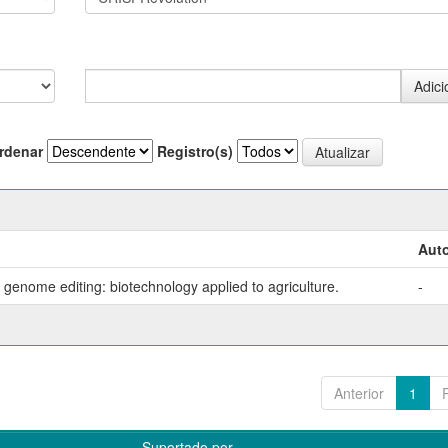
rdenar
Registro(s)
Auto
genome editing: biotechnology applied to agriculture.
-
Anterior
1
Suportado por