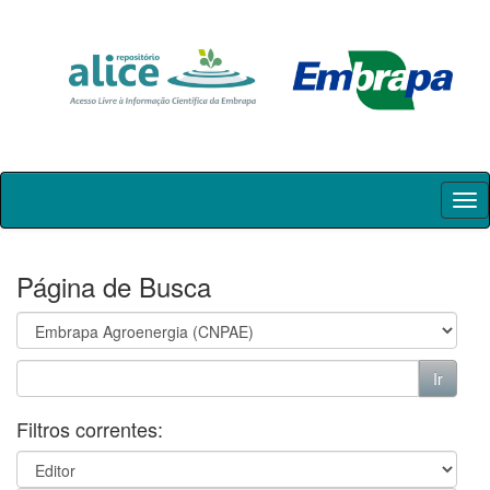
Skip
navigation
Página de Busca
Filtros correntes: