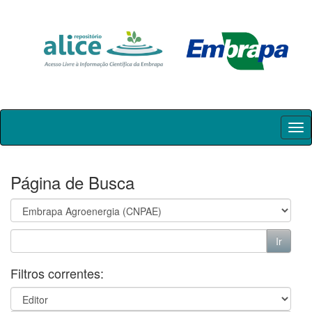
Skip
navigation
Página de Busca
Filtros correntes: