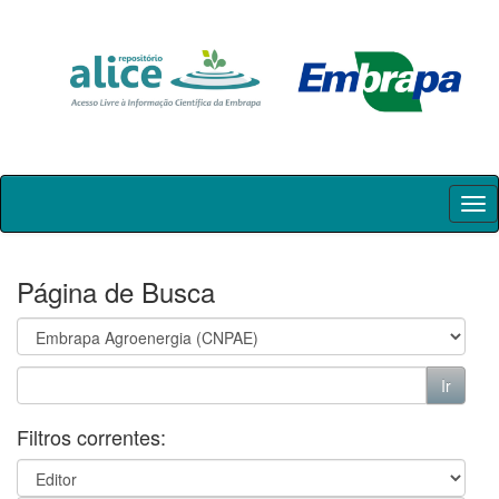
Skip
navigation
Página de Busca
Filtros correntes: