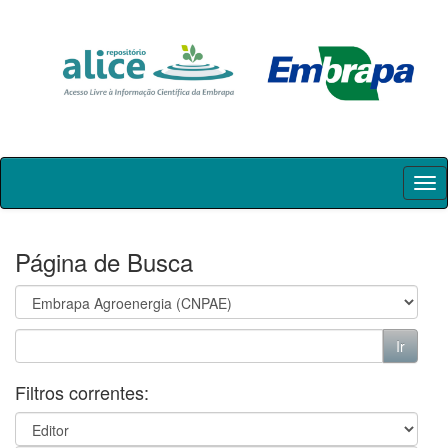
Skip
navigation
Página de Busca
Filtros correntes: