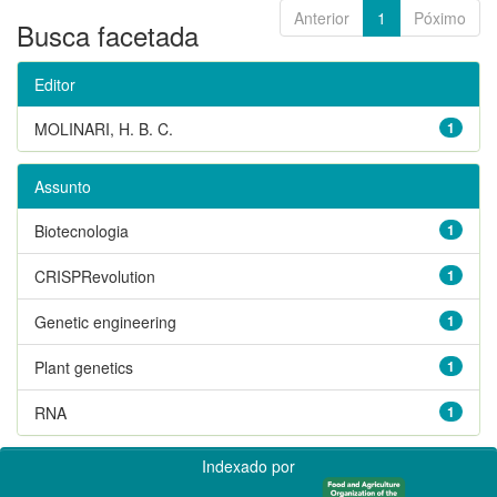
Anterior
1
Póximo
Busca facetada
Editor
MOLINARI, H. B. C.
1
Assunto
Biotecnologia
1
CRISPRevolution
1
Genetic engineering
1
Plant genetics
1
RNA
1
Indexado por