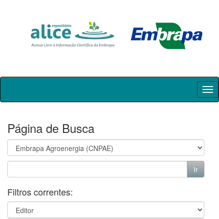
Skip
navigation
Página de Busca
Filtros correntes: