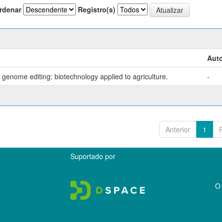
rdenar
Registro(s)
Auto
genome editing: biotechnology applied to agriculture.
-
Anterior
1
Suportado por
O 