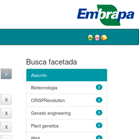
Busca facetada
Assunto
Biotecnologia
1
CRISPRevolution
1
Genetic engineering
1
Plant genetics
1
RNA
1