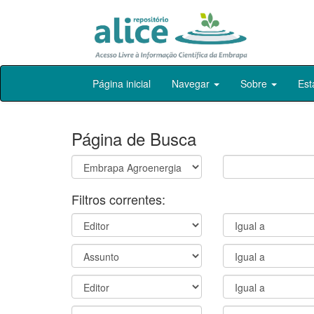
Skip
Página inicial
Navegar
Sobre
Est
navigation
Página de Busca
Filtros correntes: