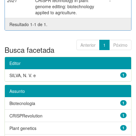
2021
CRISPR technology in plant
-
genome editing: biotechnology
applied to agriculture.
Resultado 1-1 de 1.
Anterior
1
Póximo
Busca facetada
Editor
SILVA, N. V. e
1
Assunto
Biotecnologia
1
CRISPRevolution
1
Plant genetics
1