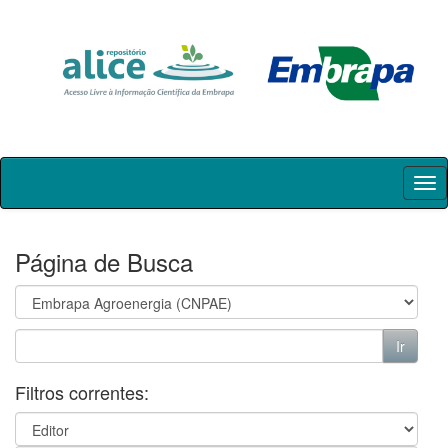
Skip
navigation
Página de Busca
Filtros correntes: