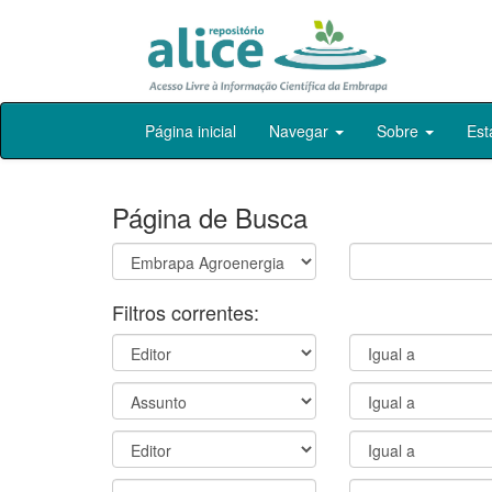
Skip
Página inicial
Navegar
Sobre
Est
navigation
Página de Busca
Filtros correntes: