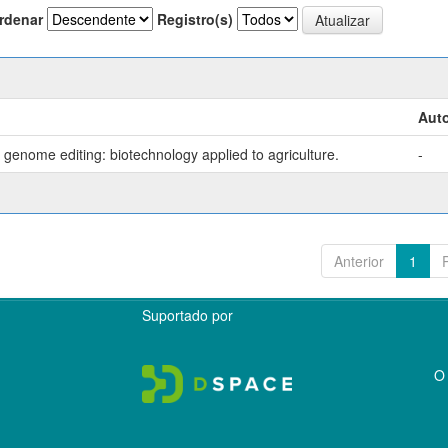
rdenar
Registro(s)
Auto
genome editing: biotechnology applied to agriculture.
-
Anterior
1
Suportado por
O 