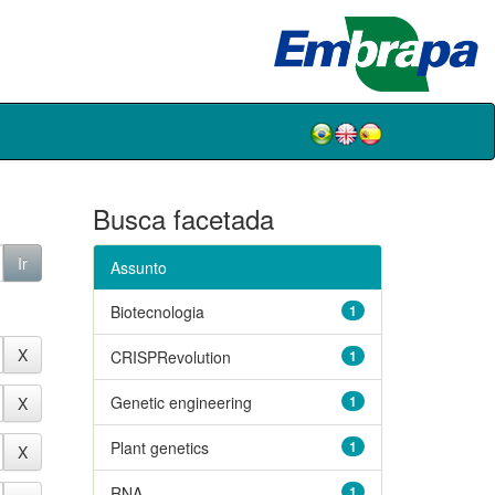
Busca facetada
Assunto
Biotecnologia
1
CRISPRevolution
1
Genetic engineering
1
Plant genetics
1
RNA
1