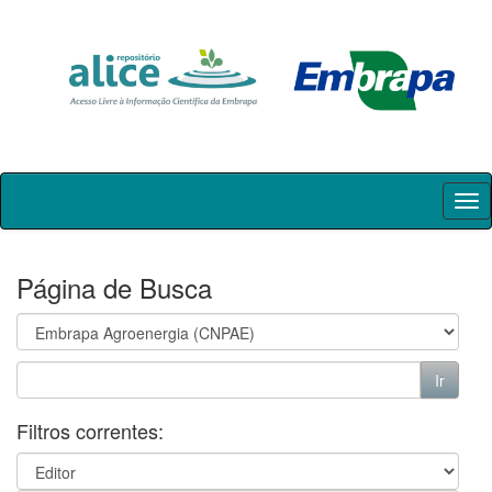
Skip
navigation
Página de Busca
Filtros correntes: