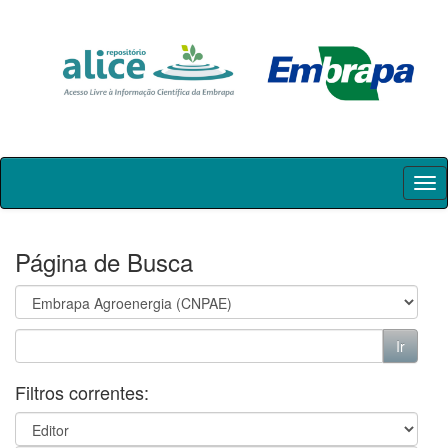
Skip
navigation
Página de Busca
Filtros correntes: