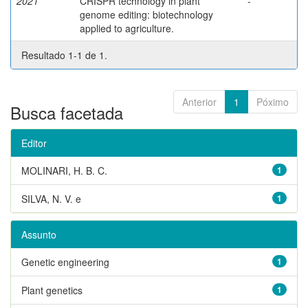
2021
CRISPR technology in plant
-
genome editing: biotechnology
applied to agriculture.
Resultado 1-1 de 1.
Anterior
1
Póximo
Busca facetada
Editor
MOLINARI, H. B. C.
1
SILVA, N. V. e
1
Assunto
Genetic engineering
1
Plant genetics
1