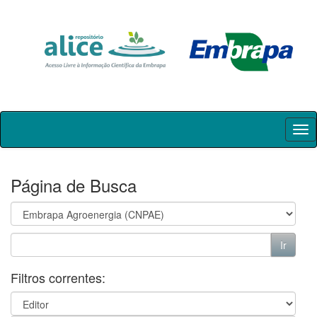
Skip
navigation
Página de Busca
Filtros correntes: