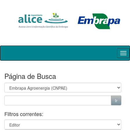
Skip
navigation
Página de Busca
Filtros correntes: