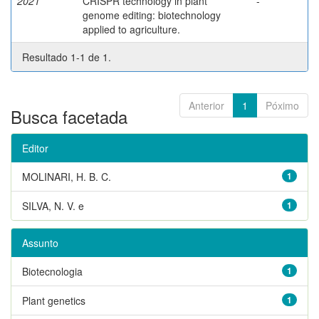
2021
CRISPR technology in plant
-
genome editing: biotechnology
applied to agriculture.
Resultado 1-1 de 1.
Anterior
1
Póximo
Busca facetada
Editor
MOLINARI, H. B. C.
1
SILVA, N. V. e
1
Assunto
Biotecnologia
1
Plant genetics
1