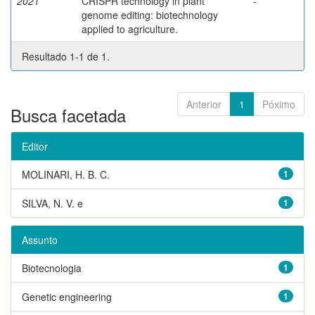
2021
CRISPR technology in plant
-
genome editing: biotechnology
applied to agriculture.
Resultado 1-1 de 1.
Anterior
1
Póximo
Busca facetada
Editor
MOLINARI, H. B. C.
1
SILVA, N. V. e
1
Assunto
Biotecnologia
1
Genetic engineering
1