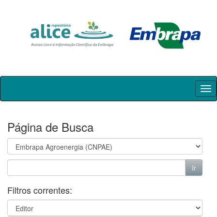
Skip
navigation
Página de Busca
Filtros correntes: