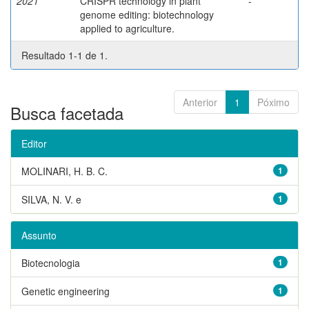
2021
CRISPR technology in plant
-
genome editing: biotechnology
applied to agriculture.
Resultado 1-1 de 1.
Anterior
1
Póximo
Busca facetada
Editor
MOLINARI, H. B. C.
1
SILVA, N. V. e
1
Assunto
Biotecnologia
1
Genetic engineering
1