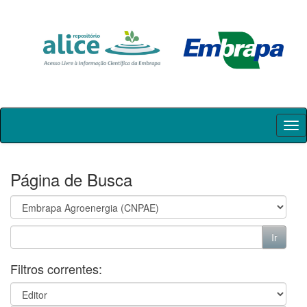
Skip
navigation
Página de Busca
Filtros correntes: