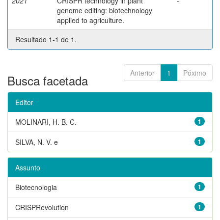
2021
CRISPR technology in plant
-
genome editing: biotechnology
applied to agriculture.
Resultado 1-1 de 1.
Anterior
1
Póximo
Busca facetada
Editor
MOLINARI, H. B. C.
1
SILVA, N. V. e
1
Assunto
Biotecnologia
1
CRISPRevolution
1