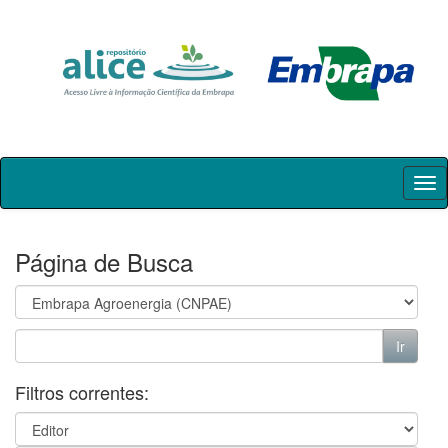
Skip
navigation
Página de Busca
Filtros correntes: