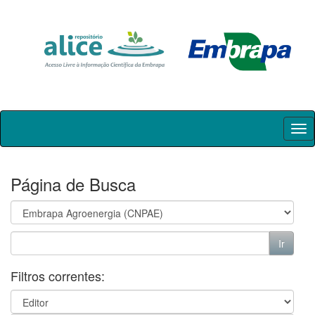
Skip
navigation
Página de Busca
Filtros correntes: