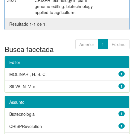
2021
CRISPR technology in plant
-
genome editing: biotechnology
applied to agriculture.
Resultado 1-1 de 1.
Anterior
1
Póximo
Busca facetada
Editor
MOLINARI, H. B. C.
1
SILVA, N. V. e
1
Assunto
Biotecnologia
1
CRISPRevolution
1