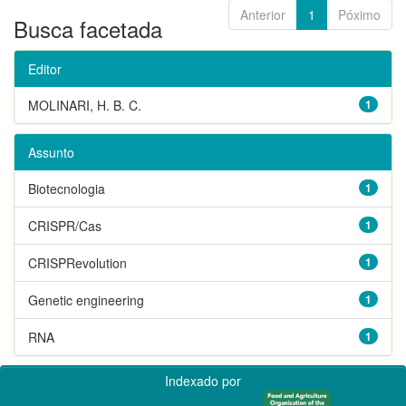
Anterior
1
Póximo
Busca facetada
Editor
MOLINARI, H. B. C.
1
Assunto
Biotecnologia
1
CRISPR/Cas
1
CRISPRevolution
1
Genetic engineering
1
RNA
1
Indexado por