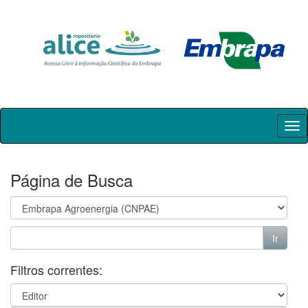
Skip
navigation
Página de Busca
Filtros correntes: