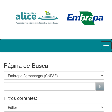
Skip
navigation
Página de Busca
Filtros correntes: