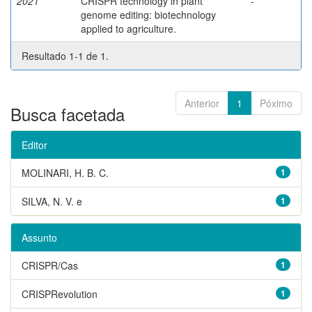
2021
CRISPR technology in plant
-
genome editing: biotechnology
applied to agriculture.
Resultado 1-1 de 1.
Anterior
1
Póximo
Busca facetada
Editor
MOLINARI, H. B. C.
1
SILVA, N. V. e
1
Assunto
CRISPR/Cas
1
CRISPRevolution
1