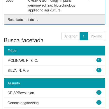
2021
CRISPR technology in plant
-
genome editing: biotechnology
applied to agriculture.
Resultado 1-1 de 1.
Anterior
1
Póximo
Busca facetada
Editor
MOLINARI, H. B. C.
1
SILVA, N. V. e
1
Assunto
CRISPRevolution
1
Genetic engineering
1