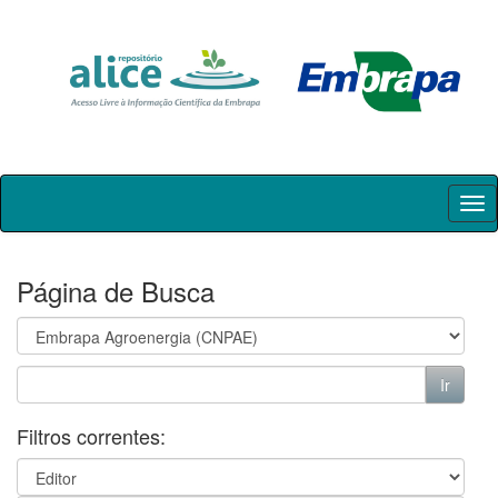
Skip
navigation
Página de Busca
Filtros correntes: