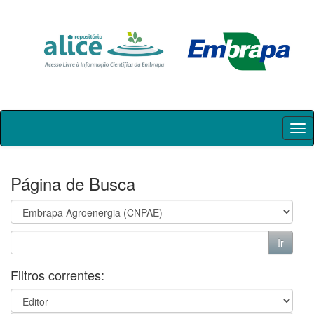
Skip
navigation
Página de Busca
Filtros correntes: