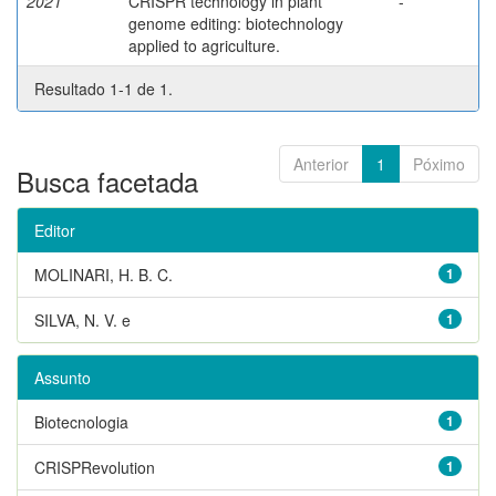
2021
CRISPR technology in plant
-
genome editing: biotechnology
applied to agriculture.
Resultado 1-1 de 1.
Anterior
1
Póximo
Busca facetada
Editor
MOLINARI, H. B. C.
1
SILVA, N. V. e
1
Assunto
Biotecnologia
1
CRISPRevolution
1