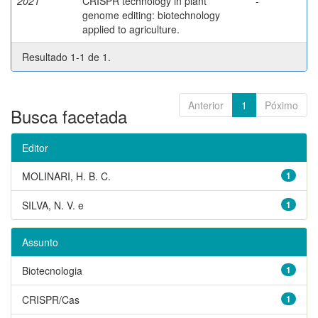
2021
CRISPR technology in plant
-
genome editing: biotechnology
applied to agriculture.
Resultado 1-1 de 1.
Anterior
1
Póximo
Busca facetada
Editor
MOLINARI, H. B. C.
1
SILVA, N. V. e
1
Assunto
Biotecnologia
1
CRISPR/Cas
1