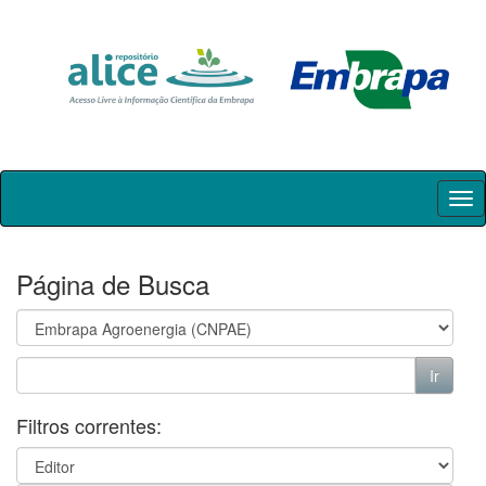
Skip
navigation
Página de Busca
Filtros correntes: