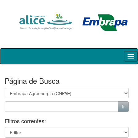
Skip
navigation
Página de Busca
Filtros correntes: