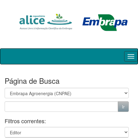
Skip
navigation
Página de Busca
Filtros correntes: