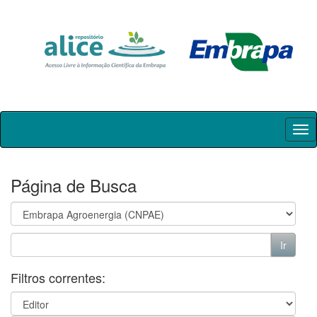
Skip
navigation
Página de Busca
Filtros correntes: