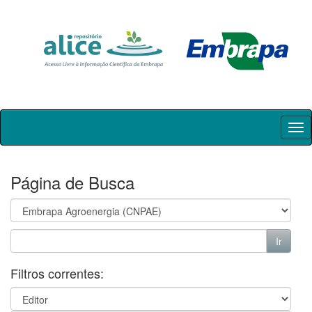
Skip
navigation
Página de Busca
Filtros correntes: