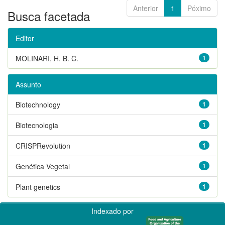
Anterior
1
Póximo
Busca facetada
Editor
MOLINARI, H. B. C.
1
Assunto
Biotechnology
1
Biotecnologia
1
CRISPRevolution
1
Genética Vegetal
1
Plant genetics
1
Indexado por