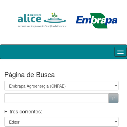
Skip
navigation
Página de Busca
Filtros correntes: