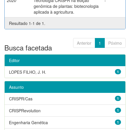
2020
Tecnologia CRISPR na edição
-
genômica de plantas: biotecnologia
aplicada à agricultura.
Resultado 1-1 de 1.
Anterior
1
Póximo
Busca facetada
Editor
LOPES FILHO, J. H.
1
Assunto
CRISPR/Cas
1
CRISPRevolution
1
Engenharia Genética
1