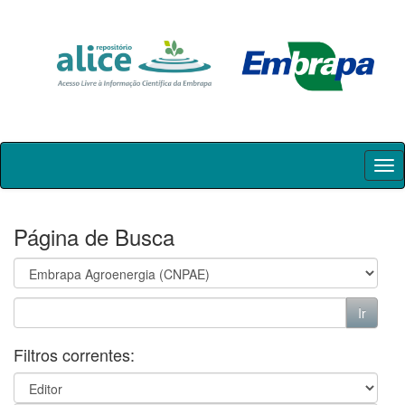
Skip
navigation
Página de Busca
Filtros correntes: