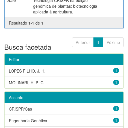
2020
Tecnologia CRISPR na edição
-
genômica de plantas: biotecnologia
aplicada à agricultura.
Resultado 1-1 de 1.
Anterior
1
Póximo
Busca facetada
Editor
LOPES FILHO, J. H.
1
MOLINARI, H. B. C.
1
Assunto
CRISPR/Cas
1
Engenharia Genética
1